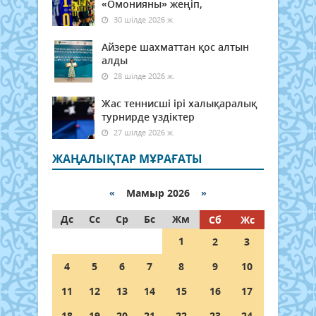
«Омонияны» жеңіп,
30 шілде 2026 ж.
Айзере шахматтан қос алтын
алды
28 шілде 2026 ж.
Жас теннисші ірі халықаралық
турнирде үздіктер
27 шілде 2026 ж.
ЖАҢАЛЫҚТАР МҰРАҒАТЫ
«
Мамыр 2026
»
Дс
Сс
Ср
Бс
Жм
Сб
Жс
1
2
3
4
5
6
7
8
9
10
11
12
13
14
15
16
17
18
19
20
21
22
23
24