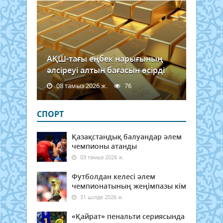
ара
өтеді.
АҚШ-тағы еңбек нарығының
әлсіреуі алтын бағасын өсірді
08 тамыз 2026 ж.
76
СПОРТ
Қазақстандық балуандар әлем
чемпионы атанды
03 тамыз 2026 ж.
Футболдан келесі әлем
чемпионатының жеңімпазы кім
31 шілде 2026 ж.
«Қайрат» пенальти сериясында