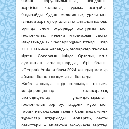
балық шаруашылығының жанданып,
жергілікті халықтың тұрмыс жағдайын
бақылайды. Аудан экологиялық туризм мен
ғылыми зерттеу орталығына айналып келеді.
Бүгінде әлем елдерінде экотуризм мен
геологиялық, мәдени мұраларды сақтау
мақсатында 177 геопарк жұмыс істейді. Олар
ЮНЕСКО-ның жаһандық геопарктер желісіне
кірген. Солардың ішінде Орталық Азия
аумағынан алғашқылардың бірі болып,
«Geopark Aral» жобасы 2024 жылдың мамыр
айынан бастап өз жұмысын бастады.
Жоба аясында өңір көлемінде ғылыми
конференциялар, халықаралық
экспедициялар ұйымдастырылып,
геологиялық зерттеу, мәдени мұра мен
табиғи нысандарды таныту бағытында үлкен
жұмыстар атқарылды. Геопарктің басты
бағыттары – аймақтың экожүйесін зерттеу,