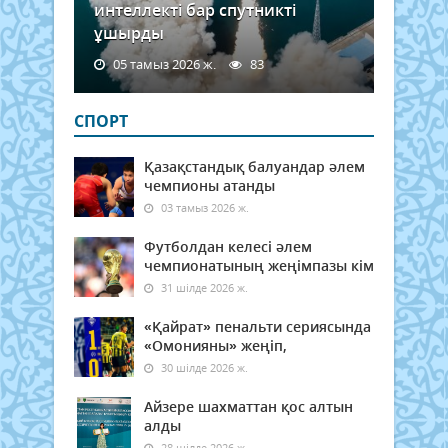
интеллекті бар спутникті
ұшырды
05 тамыз 2026 ж.
83
СПОРТ
Қазақстандық балуандар әлем
чемпионы атанды
03 тамыз 2026 ж.
Футболдан келесі әлем
чемпионатының жеңімпазы кім
31 шілде 2026 ж.
«Қайрат» пенальти сериясында
«Омонияны» жеңіп,
30 шілде 2026 ж.
Айзере шахматтан қос алтын
алды
28 шілде 2026 ж.