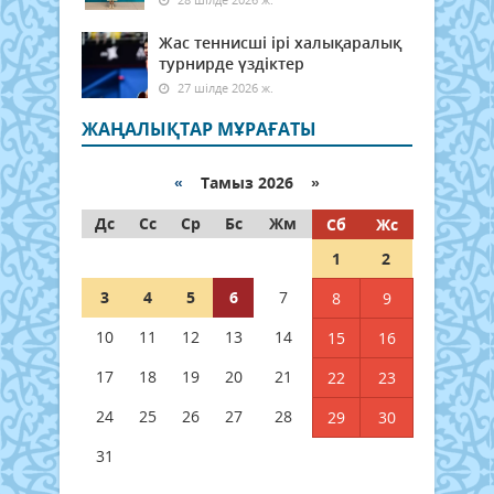
Жас теннисші ірі халықаралық
турнирде үздіктер
27 шілде 2026 ж.
ЖАҢАЛЫҚТАР МҰРАҒАТЫ
«
Тамыз 2026 »
Дс
Сс
Ср
Бс
Жм
Сб
Жс
1
2
3
4
5
6
7
8
9
10
11
12
13
14
15
16
17
18
19
20
21
22
23
24
25
26
27
28
29
30
31