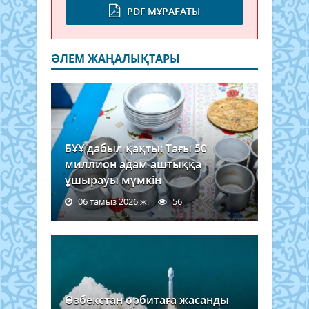
PDF МҰРАҒАТЫ
ӘЛЕМ ЖАҢАЛЫҚТАРЫ
БҰҰ дабыл қақты: Тағы 50
миллион адам аштыққа
ұшырауы мүмкін
06 тамыз 2026 ж.
56
Өзбекстан орбитаға жасанды