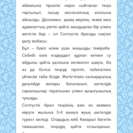
аймағына тіршілік нәрін сыйлаған теңіз
тартылып, ғасыр экологиялық апатына
айналды. Дегенмен, қазақ жерінің төзімі мен
адамзаттың үмітін қайта жандырған бір үлкен
жетістік бар – ол Солтүстік Аралды сақтап
қалу жобасы.
Бұл – бүкіл әлем үшін маңызды тәжірибе.
Себебі өзге елдердегі құрғап кеткен су
айдыны қайта қалпына келмеген шақта, біз
аз да болса теңізді тірілтіп, табиғатпен
үйлесім таба білдік. Жетістігіміз халықаралық
деңгейде жоғары бағаланып, шетелдік
сарапшылар тарапынан үлкен қызығушылық
туғызды.
Солтүстік Арал теңізінің өзін өз көзімен
көруге жылына 3-4 мыңға жуық шетелдік
турист келеді. Олардың көбі Көкарал бөгетін
тамашалап, теңіздің қайта толысқанын,