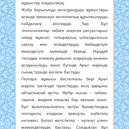
жұмыстар атқарылмақ.
Жоба барысында көгалдандыру жұмыстары
кезінде заманауи экологиялық құрылғыларды
пайдалану жоспарда бар. Бұл
технологиялар табиғи энергия ресурстарын
тиімді жұмсап, топырақтың ылғалдылығын
сақтау мен өсімдіктердің бейімделуін
жеңілдетуге мүмкіндік береді. Мұндай
тәсілдер әлемнің дамыған елдерінде кеңінен
қолданылады және бүгінде Арал өңірінде
сынақ түрінде енгізіле бастады.
Геопарк жұмысы басталғалы бері Арал
өңіріне шетелдік туристердің келу қарқыны
айтарлықтай артты. Әрбір нысан – табиғи,
тарихи, мәдени маңызы бар ерекше орын.
Бұл қызығушылықтың артуы Қазақстандық
геопарктің атқарған қажырлы еңбегінің
нәтижесі. Бүгінгі жетістіктер – ертеңгі үлкен
мүмкіндіктердің бастауы. Сондықтан бұл