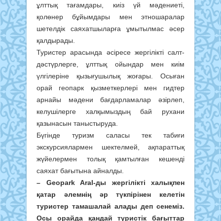
ұлттық тағамдары, киіз үй мәдениеті,
қолөнер бұйымдары мен этношаралар
шетелдік саяхатшыларға ұмытылмас әсер
қалдырады.
Туристер арасында әсіресе жергілікті салт-
дәстүрлерге, ұлттық ойындар мен киім
үлгілеріне қызығушылық жоғары. Осыған
орай геопарк қызметкерлері мен гидтер
арнайы мәдени бағдарламалар әзірлеп,
келушілерге халқымыздың бай рухани
қазынасын таныстыруда.
Бүгінде туризм саласы тек табиғи
экскурсиялармен шектелмей, ақпараттық
жүйелермен толық қамтылған кешенді
саяхат бағытына айналды.
– Geopark Aral-ды жергілікті халықпен
қатар әлемнің әр түкпірінен келетін
туристер тамашалай алады деп сенеміз.
Осы орайда қандай туристік бағыттар