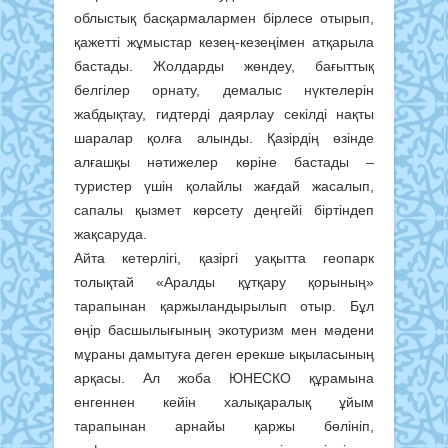
облыстық басқармалармен бірлесе отырып,
қажетті жұмыстар кезең-кезеңімен атқарыла
бастады. Жолдарды жөндеу, бағыттық
белгілер орнату, демалыс нүктелерін
жабдықтау, гидтерді даярлау секілді нақты
шаралар қолға алынды. Қазірдің өзінде
алғашқы нәтижелер көріне бастады –
туристер үшін қолайлы жағдай жасалып,
сапалы қызмет көрсету деңгейі біртіндеп
жақсаруда.
Айта кетерлігі, қазіргі уақытта геопарк
толықтай «Аралды құтқару қорының»
тарапынан қаржыландырылып отыр. Бұл
өңір басшылығының экотуризм мен мәдени
мұраны дамытуға деген ерекше ықыласының
арқасы. Ал жоба ЮНЕСКО құрамына
енгеннен кейін халықаралық ұйым
тарапынан арнайы қаржы бөлініп,