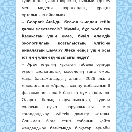
туристерге қызмет көрсетіп, ғылыми-зерттеу
мен мәдени шаралардың тұрақты
орталығына айналмақ.
– Geopark Aral-ды бес-он жылдан кейін
қалай елестетесіз? Мүмкін, бұл жоба тек
Қазақстан үшін емес, бүкіл әлемдік
экологиялық қозғалыстың үлгісіне
айналатын шығар? Жеке өзіңіз үшін осы
істің ең үлкен құндылығы неде?
– Арал теңізінің құрғаған табаны бүгінде
үлкен экологиялық мәселенің ғана емес,
жаңа бастамалардың алаңы. 2026 жылға
жоспарланған «Аралды сақтау жобасының ІІ
фазасы» аясында 5 бағытта жұмыс істеледі.
Оларға балық шаруашылығын, туризм
саласын ауыл шаруашылығы мен
көгалдандыру жүйесін дамыту жатады.
Сонымен бірге теңіз табанын қайта
жандандыру бағытында бірқатар арнайы