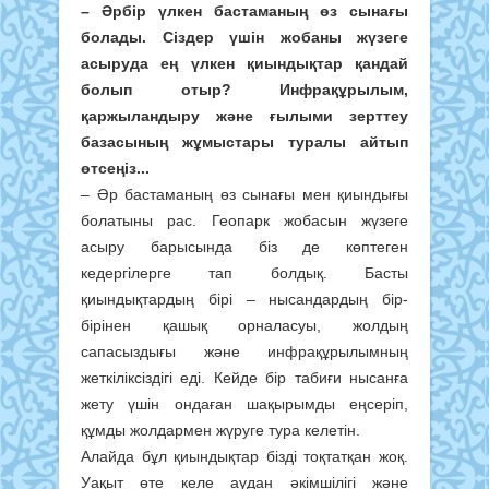
– Әрбір үлкен бастаманың өз сынағы
болады. Сіздер үшін жобаны жүзеге
асыруда ең үлкен қиындықтар қандай
болып отыр? Инфрақұрылым,
қаржыландыру және ғылыми зерттеу
базасының жұмыстары туралы айтып
өтсеңіз...
– Әр бастаманың өз сынағы мен қиындығы
болатыны рас. Геопарк жобасын жүзеге
асыру барысында біз де көптеген
кедергілерге тап болдық. Басты
қиындықтардың бірі – нысандардың бір-
бірінен қашық орналасуы, жолдың
сапасыздығы және инфрақұрылымның
жеткіліксіздігі еді. Кейде бір табиғи нысанға
жету үшін ондаған шақырымды еңсеріп,
құмды жолдармен жүруге тура келетін.
Алайда бұл қиындықтар бізді тоқтатқан жоқ.
Уақыт өте келе аудан әкімшілігі және