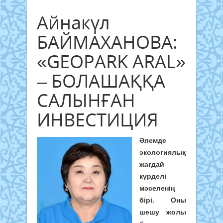
Айнакүл
БАЙМАХАНОВА:
«GEOPARK ARAL»
– БОЛАШАҚҚА
САЛЫНҒАН
ИНВЕСТИЦИЯ
Әлемде
экологиялық
жағдай
күрделі
мәселенің
бірі. Оны
шешу жолы