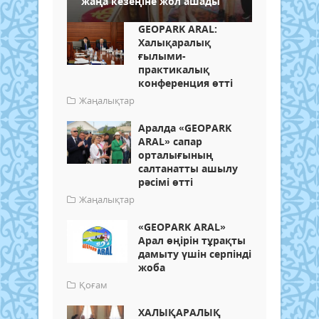
жаңа кезеңіне жол ашады
GEOPARK ARAL:
Халықаралық
ғылыми-
практикалық
конференция өтті
Жаңалықтар
Аралда «GEOPARK
ARAL» сапар
орталығының
салтанатты ашылу
рәсімі өтті
Жаңалықтар
«GEOPARK ARAL»
Арал өңірін тұрақты
дамыту үшін серпінді
жоба
Қоғам
ХАЛЫҚАРАЛЫҚ