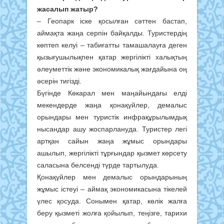
жасалып жатыр?
– Геопарк іске қосылған сәттен бастап,
аймақта жаңа серпін байқалды. Туристердің
көптеп келуі – табиғатты тамашалауға деген
қызығушылықпен қатар жергілікті халықтың
әлеуметтік және экономикалық жағдайына оң
әсерін тигізді.
Бүгінде Көкарал мен маңайындағы елді
мекендерде жаңа қонақүйлер, демалыс
орындары мен туристік инфрақұрылымдық
нысандар ашу жоспарлануда. Туристер легі
артқан сайын жаңа жұмыс орындары
ашылып, жергілікті тұрғындар қызмет көрсету
саласына белсенді түрде тартылуда.
Қонақүйлер мен демалыс орындарының
жұмыс істеуі – аймақ экономикасына тікелей
үлес қосуда. Сонымен қатар, көлік жалға
беру қызметі жолға қойылып, теңізге, тарихи