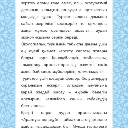
зерттеу алаңы ғана емес, ол – экотуризмді
дамытып, халықтың әл-ауқатын арттыратын
маңызды құрал. Туризм саласы дамыған
сайын жергілікті кәсіпкерлік те өркендеп,
жаңа жұмыс орындары ашылып, аудан
экономикасына серпін береді.
Экологиялық туризмнің табысты дамуы үшін
ең әуелі қызмет көрсету сапасы жоғары
болуы шарт. Қонақүйлердің жайлылығы,
тамақтану орталықтарының қызметі, көлік
және байланыс жүйелерінің қолжетімділігі –
туристер үшін шешуші фактор. Келушілердің
сұранысын ескеріп, олардың ыңғайына
қарай жағдай жасау – өңірдің беделін
арттырып, келушілер санын көбейтудің
басты жолы.
Қазіргі таңда аудан орталығындағы
«Аралтұз» қонақүйі – аймақтағы ең ірі және
жайлы нысандардың бірі. Мұнда туристерге