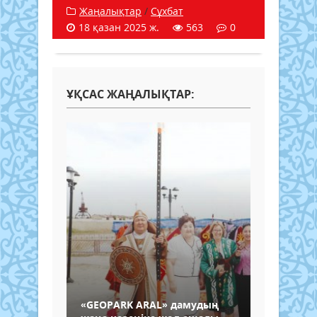
Жаңалықтар
/
Сұхбат
18 қазан 2025 ж.
563
0
ҰҚСАС ЖАҢАЛЫҚТАР:
«GEOPARK ARAL» дамудың