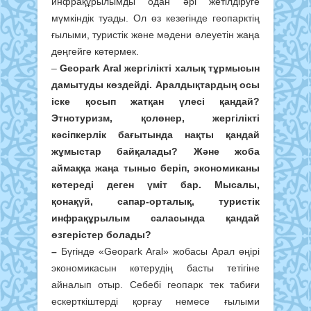
инфрақұрылымды одан әрі жетілдіруге
мүмкіндік туады. Ол өз кезегінде геопарктің
ғылыми, туристік және мәдени әлеуетін жаңа
деңгейге көтермек.
–
Geopark Aral жергілікті халық тұрмысын
дамытуды көздейді. Аралдықтардың осы
іске қосып жатқан үлесі қандай?
Этнотуризм, қолөнер, жергілікті
кәсіпкерлік бағытында нақты қандай
жұмыстар байқалады? Және жоба
аймаққа жаңа тыныс беріп, экономиканы
көтереді деген үміт бар. Мысалы,
қонақүй, сапар-орталық, туристік
инфрақұрылым саласында қандай
өзгерістер болады?
–
Бүгінде «Geopark Aral» жобасы Арал өңірі
экономикасын көтерудің басты тетігіне
айналып отыр. Себебі геопарк тек табиғи
ескерткіштерді қорғау немесе ғылыми