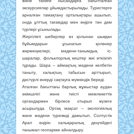
және табиғи нысандарға бағытталған
экскурсиялар ұйымдастырылады. Туристерге
арналған тамақтану орталықтары ашылып,
онда ұлттық тағамдар мен өңірге тән дәм
түрлері ұсынылады.
Жергілікті шеберлер өз қолынан шыққан
бұйымдарын ұсынатын қолөнер
жәрмеңкелері, мәдени-танымдық іс-
шаралар, фольклорлық кештер жиі өткізіліп
тұрады. Шара – аймақтың мәдени келбетін
таныту, халықтың табысын арттырып,
дәстүрлі өнерді сақтауға мүмкіндік береді.
Аталған бағыттағы барлық жұмыстар аудан
әкімшілігі және тиісті мемлекеттік
органдармен бірлесе отырып жүзеге
асырылуда. Ортақ мақсат – экологиялық
және мәдени туризмді дамытып, Солтүстік
Арал өңірін халықаралық деңгейдегі
танымал геопаркке айналдыру.