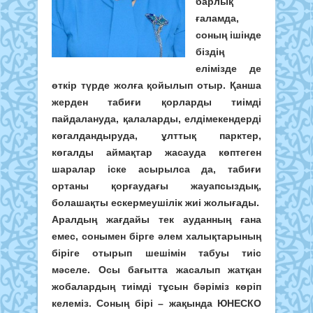
барлық
ғаламда,
соның ішінде
біздің
елімізде де
өткір түрде жолға қойылып отыр. Қанша
жерден табиғи қорларды тиімді
пайдалануда, қалаларды, елдімекендерді
көгалдандыруда, ұлттық парктер,
көгалды аймақтар жасауда көптеген
шаралар іске асырылса да, табиғи
ортаны қорғаудағы жауапсыздық,
болашақты ескермеушілік жиі жолығады.
Аралдың жағдайы тек ауданның ғана
емес, сонымен бірге әлем халықтарының
біріге отырып шешімін табуы тиіс
мәселе. Осы бағытта жасалып жатқан
жобалардың тиімді тұсын бәріміз көріп
келеміз. Соның бірі – жақында ЮНЕСКО