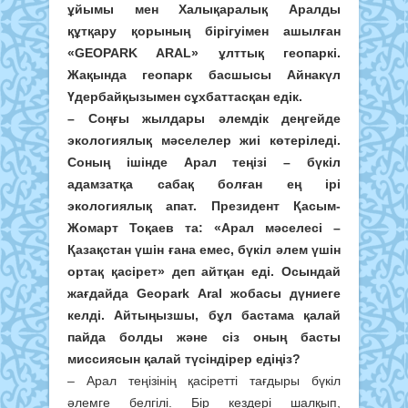
ұйымы мен Халықаралық Аралды
құтқару қорының бірігуімен ашылған
«GEOPARK ARAL» ұлттық геопаркі.
Жақында геопарк басшысы Айнакүл
Үдербайқызымен сұхбаттасқан едік.
– Соңғы жылдары әлемдік деңгейде
экологиялық мәселелер жиі көтеріледі.
Соның ішінде Арал теңізі – бүкіл
адамзатқа сабақ болған ең ірі
экологиялық апат. Президент Қасым-
Жомарт Тоқаев та: «Арал мәселесі –
Қазақстан үшін ғана емес, бүкіл әлем үшін
ортақ қасірет» деп айтқан еді. Осындай
жағдайда Geopark Aral жобасы дүниеге
келді. Айтыңызшы, бұл бастама қалай
пайда болды және сіз оның басты
миссиясын қалай түсіндірер едіңіз?
– Арал теңізінің қасіретті тағдыры бүкіл
әлемге белгілі. Бір кездері шалқып,