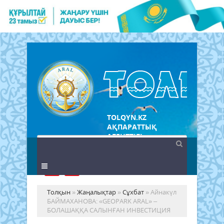
TOLQYN.KZ
АҚПАРАТТЫҚ
АГЕНТТІГІ
Толқын
»
Жаңалықтар
»
Сұхбат
» Айнакүл
БАЙМАХАНОВА: «GEOPARK ARAL» –
БОЛАШАҚҚА САЛЫНҒАН ИНВЕСТИЦИЯ