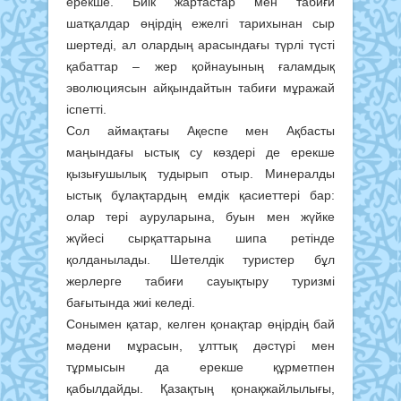
ерекше. Биік жартастар мен табиғи
шатқалдар өңірдің ежелгі тарихынан сыр
шертеді, ал олардың арасындағы түрлі түсті
қабаттар – жер қойнауының ғаламдық
эволюциясын айқындайтын табиғи мұражай
іспетті.
Сол аймақтағы Ақеспе мен Ақбасты
маңындағы ыстық су көздері де ерекше
қызығушылық тудырып отыр. Минералды
ыстық бұлақтардың емдік қасиеттері бар:
олар тері ауруларына, буын мен жүйке
жүйесі сырқаттарына шипа ретінде
қолданылады. Шетелдік туристер бұл
жерлерге табиғи сауықтыру туризмі
бағытында жиі келеді.
Сонымен қатар, келген қонақтар өңірдің бай
мәдени мұрасын, ұлттық дәстүрі мен
тұрмысын да ерекше құрметпен
қабылдайды. Қазақтың қонақжайлылығы,