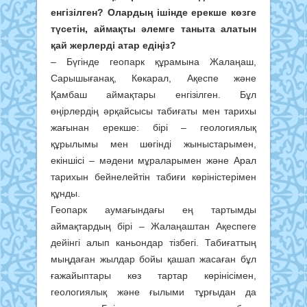
енгізілген? Олардың ішінде ерекше көзге
түсетін, аймақты әлемге таныта алатын
қай жерлерді атар едіңіз?
– Бүгінде геопарк құрамына Жалаңаш,
Сарышығанақ, Көкарал, Ақеспе және
Қамбаш аймақтары енгізілген. Бұл
өңірлердің әрқайсысы табиғаты мен тарихы
жағынан ерекше: бірі – геологиялық
құрылымы мен шөгінді жыныстарымен,
екіншісі – мәдени мұраларымен және Арал
тарихын бейнелейтін табиғи көріністерімен
құнды.
Геопарк аумағындағы ең тартымды
аймақтардың бірі – Жалаңаштан Ақеспеге
дейінгі алып каньондар тізбегі. Табиғаттың
мыңдаған жылдар бойы қашап жасаған бұл
ғажайыптары көз тартар көрінісімен,
геологиялық және ғылыми тұрғыдан да