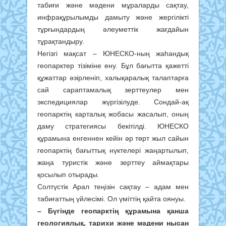
табиғи және мәдени мұраларды сақтау,
инфрақұрылымды дамыту және жергілікті
тұрғындардың әлеуметтік жағдайын
тұрақтандыру.
Негізгі мақсат – ЮНЕСКО-ның жаһандық
геопарктер тізіміне ену. Бұл бағытта қажетті
құжаттар әзірленіп, халықаралық талаптарға
сай сараптамалық зерттеулер мен
экспедициялар жүргізілуде. Сондай-ақ
геопарктің карталық жобасы жасалып, оның
даму стратегиясы бекітілді. ЮНЕСКО
құрамына енгеннен кейін әр төрт жыл сайын
геопарктің бағыттық нүктелері жаңартылып,
жаңа туристік және зерттеу аймақтары
қосылып отырады.
Солтүстік Арал теңізін сақтау – адам мен
табиғаттың үйлесімі. Ол үміттің қайта оянуы.
– Бүгінде геопарктің құрамына қанша
геологиялық, тарихи және мәдени нысан