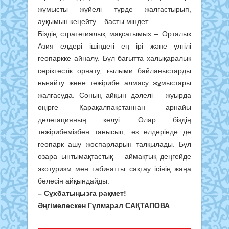
жұмысты жүйелі түрде жалғастырып,
ауқымын кеңейту – басты міндет.
Біздің стратегиялық мақсатымыз – Орталық
Азия елдері ішіндегі ең ірі және үлгілі
геопаркке айналу. Бұл бағытта халықаралық
серіктестік орнату, ғылыми байланыстарды
нығайту және тәжірибе алмасу жұмыстары
жалғасуда. Соның айқын дәлелі – жуырда
өңірге Қарақалпақстаннан арнайы
делегацияның келуі. Олар біздің
тәжірибемізбен танысып, өз елдерінде де
геопарк ашу жоспарларын талқылады. Бұл
өзара ынтымақтастық – аймақтық деңгейде
экотуризм мен табиғатты сақтау ісінің жаңа
белесін айқындайды.
– Сұхбатыңызға рақмет!
Әңгімелескен Гүлмарал САҚТАПОВА