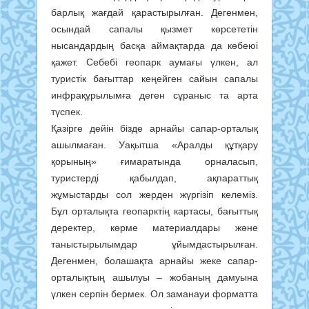
барлық жағдай қарастырылған. Дегенмен,
осындай сапалы қызмет көрсететін
нысандардың басқа аймақтарда да көбеюі
қажет. Себебі геопарк аумағы үлкен, ал
туристік бағыттар кеңейген сайын сапалы
инфрақұрылымға деген сұраныс та арта
түспек.
Қазірге дейін бізде арнайы сапар-орталық
ашылмаған. Уақытша «Аралды құтқару
қорының» ғимаратында орналасып,
туристерді қабылдап, ақпараттық
жұмыстарды сол жерден жүргізіп келеміз.
Бұл орталықта геопарктің картасы, бағыттық
деректер, көрме материалдары және
таныстырылымдар ұйымдастырылған.
Дегенмен, болашақта арнайы жеке сапар-
орталықтың ашылуы – жобаның дамуына
үлкен серпін бермек. Ол заманауи форматта