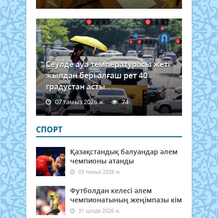
да
дерт
бар
жән
егде.
Сеулде ауа температурасы жеті
жылдан бері алғаш рет 40
градустан асты
07 тамыз 2026 ж.
74
СПОРТ
Қазақстандық балуандар әлем
чемпионы атанды
03 тамыз 2026 ж.
Футболдан келесі әлем
чемпионатының жеңімпазы кім
31 шілде 2026 ж.