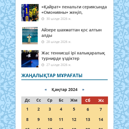
«Қайрат» пенальти сериясында
«Омонияны» жеңіп,
30 шілде 2026 ж.
Айзере шахматтан қос алтын
алды
28 шілде 2026 ж.
Жас теннисші ірі халықаралық
турнирде үздіктер
27 шілде 2026 ж.
ЖАҢАЛЫҚТАР МҰРАҒАТЫ
«
Қаңтар 2024
»
Дс
Сс
Ср
Бс
Жм
Сб
Жс
1
2
3
4
5
6
7
8
9
10
11
12
13
14