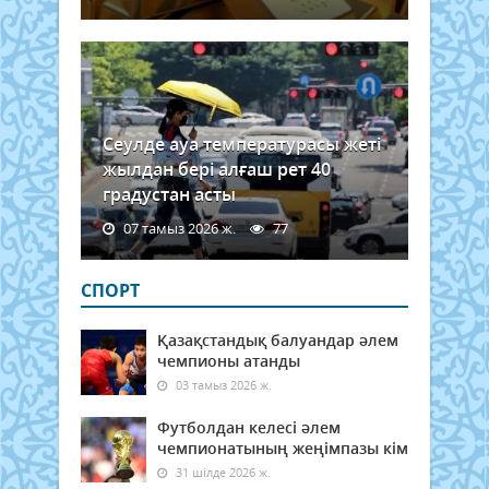
Сеулде ауа температурасы жеті
жылдан бері алғаш рет 40
градустан асты
07 тамыз 2026 ж.
77
СПОРТ
Қазақстандық балуандар әлем
чемпионы атанды
03 тамыз 2026 ж.
Футболдан келесі әлем
чемпионатының жеңімпазы кім
31 шілде 2026 ж.