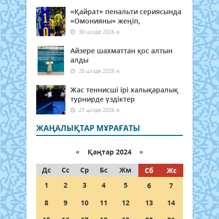
«Қайрат» пенальти сериясында
«Омонияны» жеңіп,
30 шілде 2026 ж.
Айзере шахматтан қос алтын
алды
28 шілде 2026 ж.
Жас теннисші ірі халықаралық
турнирде үздіктер
27 шілде 2026 ж.
ЖАҢАЛЫҚТАР МҰРАҒАТЫ
«
Қаңтар 2024
»
Дс
Сс
Ср
Бс
Жм
Сб
Жс
1
2
3
4
5
6
7
8
9
10
11
12
13
14