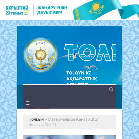
TOLQYN.KZ
АҚПАРАТТЫҚ
АГЕНТТІГІ
Толқын
» Материалы за Қаңтар 2024
жылы » Бет 31
2,5