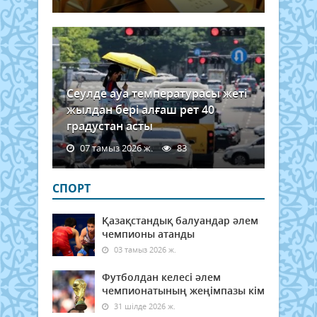
неме
екі
Шым
сияқ
2025.
Сеулде ауа температурасы жеті
жылдан бері алғаш рет 40
градустан асты
07 тамыз 2026 ж.
83
СПОРТ
Қазақстандық балуандар әлем
чемпионы атанды
03 тамыз 2026 ж.
Футболдан келесі әлем
чемпионатының жеңімпазы кім
31 шілде 2026 ж.