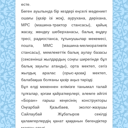
есте.
Бөген ауылында бір кездері еңселі мәдениет
ошағы (қазір ізі жоқ), аурухана, дәріхана,
МРС (машина-трактор стансасы), қайық
жасау, жөндеу шеберханасы, балық өңдеу
тресі, радиостанса, тұтынушылар мекемесі,
пошта, ММС (машина-мелиоративтік
стансасы), мемлекеттік балық аулау базасы
(сексенінші жылдардың соңғы ширегінде бұл
балық зауыты атанды), орта мектеп, сегіз
жылдық аралас (орыс-қазақ) мектеп,
балабақша болғаны қазір аңыз тәрізді.
Бұл елді мекеннен елімізге танымал талай
тұлғалар, қоғам қайраткерлері, әлемге әйгілі
«Боран» ғарыш кеңесінің конструкторы
Оңғарбай Қазыбаев, эколог-жазушы
Сайлаубай Жұбатыров секілді
қаламгерлердің қанат қаққанын бөгендіктер
мақтан етеді.