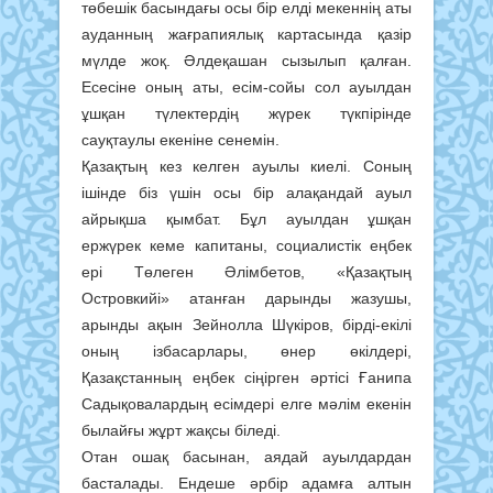
төбешік басындағы осы бір елді мекеннің аты
ауданның жағрапиялық картасында қазір
мүлде жоқ. Әлдеқашан сызылып қалған.
Есесіне оның аты, есім-сойы сол ауылдан
ұшқан түлектердің жүрек түкпірінде
сауқтаулы екеніне сенемін.
Қазақтың кез келген ауылы киелі. Соның
ішінде біз үшін осы бір алақандай ауыл
айрықша қымбат. Бұл ауылдан ұшқан
ержүрек кеме капитаны, социалистік еңбек
ері Төлеген Әлімбетов, «Қазақтың
Островкийі» атанған дарынды жазушы,
арынды ақын Зейнолла Шүкіров, бірді-екілі
оның ізбасарлары, өнер өкілдері,
Қазақстанның еңбек сіңірген әртісі Ғанипа
Садықовалардың есімдері елге мәлім екенін
былайғы жұрт жақсы біледі.
Отан ошақ басынан, аядай ауылдардан
басталады. Ендеше әрбір адамға алтын