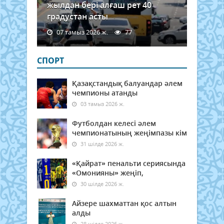
жылдан бері алғаш рет 40
градустан асты
07 тамыз 2026 ж.
77
СПОРТ
Қазақстандық балуандар әлем
чемпионы атанды
03 тамыз 2026 ж.
Футболдан келесі әлем
чемпионатының жеңімпазы кім
31 шілде 2026 ж.
«Қайрат» пенальти сериясында
«Омонияны» жеңіп,
30 шілде 2026 ж.
Айзере шахматтан қос алтын
алды
28 шілде 2026 ж.