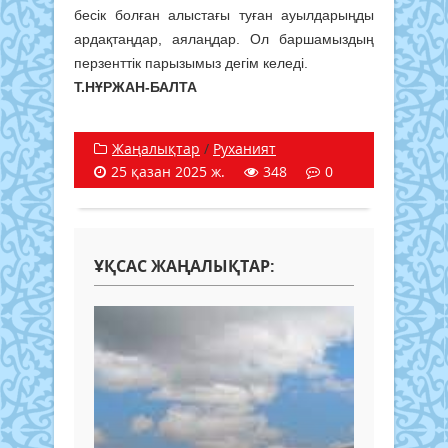
бесік болған алыстағы туған ауылдарыңды
ардақтаңдар, аялаңдар. Ол баршамыздың
перзенттік парызымыз дегім келеді.
Т.НҰРЖАН-БАЛТА
Жаңалықтар
/
Руханият
25 қазан 2025 ж.
348
0
ҰҚСАС ЖАҢАЛЫҚТАР: