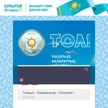
TOLQYN.KZ
АҚПАРАТТЫҚ
АГЕНТТІГІ
Толқын
»
Жаңалықтар
»
Руханият
»
Атажұрт