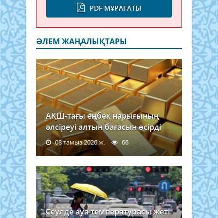
PDF МҰРАҒАТЫ
ӘЛЕМ ЖАҢАЛЫҚТАРЫ
АҚШ-тағы еңбек нарығының
әлсіреуі алтын бағасын өсірді
08 тамыз 2026 ж.
66
Сеулде ауа температурасы жеті