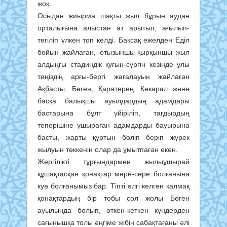
жоқ.
Осыдан жиырма шақты жыл бұрын аудан
орталығына алыстан ат арытып, ағылып-
төгіліп үлкен топ келді. Бақсақ ежелден Еділ
бойын жайлаған, отызыншы-қырқыншы жыл
алдыңғы стадиндік қуғын-сүргін кезінде ұлы
теңіздің арғы-бергі жағалауын жайлаған
Ақбасты, Бөген, Қаратерең, Көкарал және
басқа балықшы ауылдардың адамдары
бастарына бұлт үйіріліп, тағдырдың
теперішіне ұшыраған адамдарды бауырына
басты, жарты құртын бөліп беріп жүрек
жылуын төккенін олар да ұмытпаған екен.
Жергілікті тұрғындармен жылыұшырай
құшақтасқан қонақтар мәре-сәре болғанына
куә болғанымыз бар. Тіпті әлгі келген қалмақ
қонақтардың бір тобы сол жолы Бөген
ауылында болып, өткен-кеткен күндерден
сағынышқа толы әңгіме жібін сабақтағаны әлі