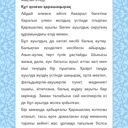
Құт қонған қарашаңырақ
Айдай әлемге әйгілі Көкарал бөгетіне
баратын үлкен жолдың үстінде отырған
Қарашалаң ауылы Бөген ауылдық округінің
құрамындағы елді мекен.
Бұл ауылдың да негізгі кәсібі балық аулау.
Балықтан күнделікті несібесін айырады.
Азын-аулақ төрт түлік ұастайды. Шығысы
жазық дала, күн батысы ауыл аттас көл мен
кіші теңіздің бір пұшпағы. Қазіргі таңда
ауылда жүздің үстінде шаңырақ, орта мектеп,
фельдшерлік-акушерлік пункт, мәдениет
ошағы, кітапхана, балық өңдеу зауыты бар
көрінеді. Заман талабына сай кәсіпкерлік ісі
де бұл ауылда жолға қойылған.
Бір заманда қабырғалы Қарашалаң колхозы
атанып, тасы өрге домалаған елді мекеннің
тарихы кейінгі жас ұрпаққа тағылым болса