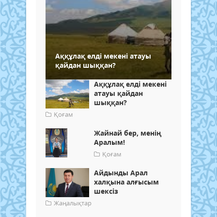
Аққұлақ елді мекені атауы
қайдан шыққан?
Аққұлақ елді мекені
атауы қайдан
шыққан?
Қоғам
Жайнай бер, менің
Аралым!
Қоғам
Айдынды Арал
халқына алғысым
шексіз
Жаңалықтар