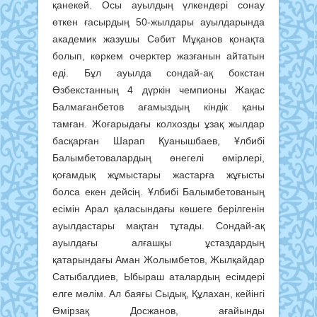
қанекей. Осы ауылдың үлкендері сонау
өткен ғасырдың 50-жылдары ауылдарында
академик жазушы Сәбит Мұқанов қонақта
болып, көркем очерктер жазғанын айтатын
еді. Бұл ауылда сондай-ақ бокстан
Өзбекстанның 4 дүркін чемпионы Жақас
Балмағанбетов ағамыздың кіндік қаны
тамған. Жоғарыдағы колхозды ұзақ жылдар
басқарған Шарап Қуанышбаев, Ұлбибі
Балымбетовалардың өнегелі өмірлері,
қоғамдық жұмыстары жастарға жұғысты
болса екен дейсің. Ұлбибі Балымбетованың
есімін Арал қаласындағы көшеге берілгенін
ауылдастары мақтан тұтады. Сондай-ақ
ауылдағы алғашқы ұстаздардың
қатарындағы Аман Жолымбетов, Жылқайдар
Сатыбалдиев, Ыбыраш аталардың есімдері
елге мәлім. Ал баяғы Сыдық, Құлахан, кейінгі
Өмірзақ Досжанов, ағайынды