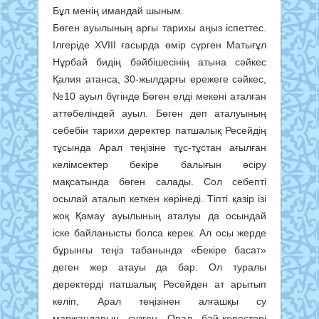
Бұл менің имандай шыным.
Бөген ауылының арғы тарихы аңыз іспеттес.
Ілгеріде XVІІІ ғасырда өмір сүрген Матығұл
Нұрбай бидің бәйбішесінің атына сәйкес
Қалия атанса, 30-жылдарғы ережеге сәйкес,
№10 ауыл бүгінде Бөген елді мекені аталған
аттөбеліндей ауыл. Бөген деп аталуының
себебін тарихи деректер патшалық Ресейдің
тұсында Арал теңізіне тұс-тұстан ағылған
келімсектер бекіре балығын өсіру
мақсатында бөген салады. Сол себепті
осылай аталып кеткен көрінеді. Тіпті қазір ізі
жоқ Қамау ауылының аталуы да осындай
іске байланысты болса керек. Ал осы жерде
бұрынғы теңіз табанында «Бекіре басат»
деген жер атауы да бар. Ол туралы
деректерді патшалық Ресейден ат арытып
келіп, Арал теңізінен алғашқы су
маржандарын сүзген Орал бай-көпестері