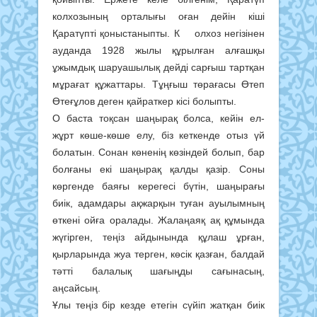
колхозының орталығы оған дейін кіші
Қаратүпті қоныстаныпты. К олхоз негізінен
ауданда 1928 жылы құрылған алғашқы
ұжымдық шаруашылық дейді сарғыш тартқан
мұрағат құжаттары. Тұңғыш төрағасы Өтеп
Өтеғұлов деген қайраткер кісі болыпты.
О баста тоқсан шаңырақ болса, кейін ел-
жұрт көше-көше елу, біз кеткенде отыз үй
болатын. Сонан көненің көзіндей болып, бар
болғаны екі шаңырақ қалды қазір. Соны
көргенде баяғы керегесі бүтін, шаңырағы
биік, адамдары ақжарқын туған ауылымның
өткені ойға оралады. Жалаңаяқ ақ құмында
жүгірген, теңіз айдынында құлаш ұрған,
қырларында жуа терген, көсік қазған, балдай
тәтті балалық шағыңды сағынасың,
аңсайсың.
Ұлы теңіз бір кезде етегін сүйіп жатқан биік