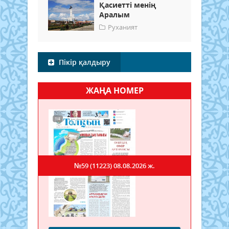
Қасиетті менің
Аралым
Руханият
Пікір қалдыру
ЖАҢА НОМЕР
№59 (11223)
08.08.2026 ж.