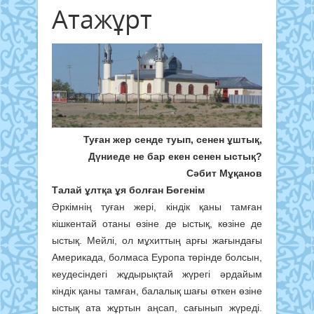
Атажұрт
Туған жер сенде туып, сенен ұштық,
Дүниеде не бар екен сенен ыстық?
Сәбит Мұқанов
Талай ұлтқа ұя болған Бөгенім
Әркімнің туған жері, кіндік қаны тамған
кішкентай отаны өзіне де ыстық, көзіне де
ыстық. Мейлі, ол мұхиттың арғы жағындағы
Америкада, болмаса Еуропа төрінде болсын,
кеудесіндегі жұдырықтай жүрегі әрдайым
кіндік қаны тамған, балалық шағы өткен өзіне
ыстық ата жұртын аңсап, сағынып жүреді.