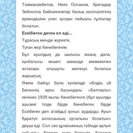
Тәжмағамбетов, Нияз Оспанов, бригадир
Зейнолла Байниязовтар балық кәсіпшілігінің
өркендеуіне үлес қосқан лайықты тұлғалар
болатын.
Ескібөген деген ел еді...
Тұрасың мендік жүректе,
Туған жер Көнебөгенім.
Бұл ауылдың да шығысы жазық дала,
күнбатысы кешегі заманда көкжиекпен
астасқан атышулы көктеңіз болатын
жарықтық.
Әжем байғұс бала күнімізде «Біздің үй
Бөгеннің арғы басындағы «Батпақты»
көлінен 1939 жылы Көнебөгенге (бұл ауылды
ауызекі тілде бірде Көнебөген, бірде
Ескібөген деп атайды) қоныс аударды. Ауыл
Қаратүп колхозының орталығы болатын»
деуші еді. Сол сөз құлағымның түбінде қалып
қойыпты. Ержете келе білгенім, Қаратүп