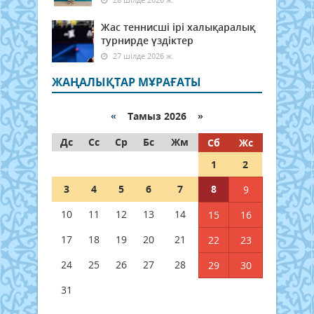
Жас теннисші ірі халықаралық
турнирде үздіктер
27 шілде 2026 ж.
ЖАҢАЛЫҚТАР МҰРАҒАТЫ
«
Тамыз 2026 »
Дс
Сс
Ср
Бс
Жм
Сб
Жс
1
2
3
4
5
6
7
8
9
10
11
12
13
14
15
16
17
18
19
20
21
22
23
24
25
26
27
28
29
30
31