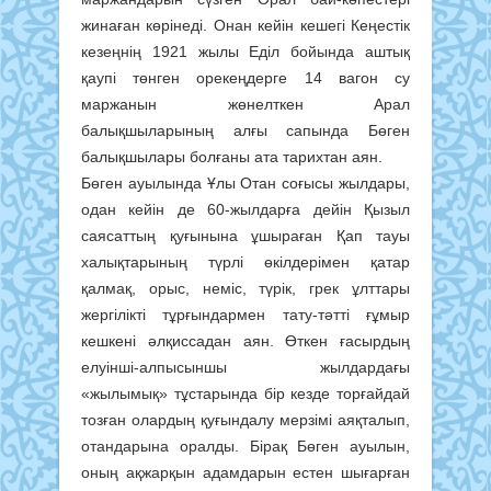
жинаған көрінеді. Онан кейін кешегі Кеңестік
кезеңнің 1921 жылы Еділ бойында аштық
қаупі төнген орекеңдерге 14 вагон су
маржанын жөнелткен Арал
балықшыларының алғы сапында Бөген
балықшылары болғаны ата тарихтан аян.
Бөген ауылында Ұлы Отан соғысы жылдары,
одан кейін де 60-жылдарға дейін Қызыл
саясаттың қуғынына ұшыраған Қап тауы
халықтарының түрлі өкілдерімен қатар
қалмақ, орыс, неміс, түрік, грек ұлттары
жергілікті тұрғындармен тату-тәтті ғұмыр
кешкені әлқиссадан аян. Өткен ғасырдың
елуінші-алпысыншы жылдардағы
«жылымық» тұстарында бір кезде торғайдай
тозған олардың қуғындалу мерзімі аяқталып,
отандарына оралды. Бірақ Бөген ауылын,
оның ақжарқын адамдарын естен шығарған