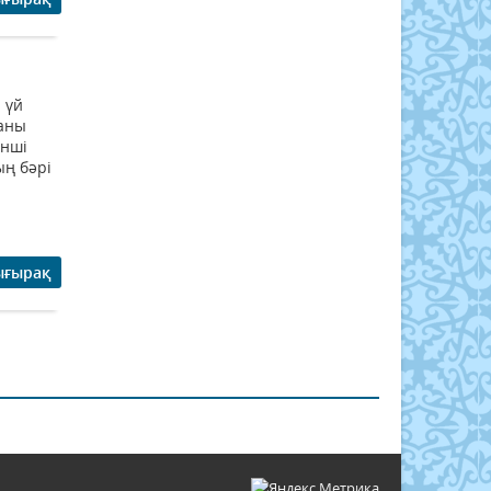
 үй
ланы
інші
ың бәрі
ығырақ