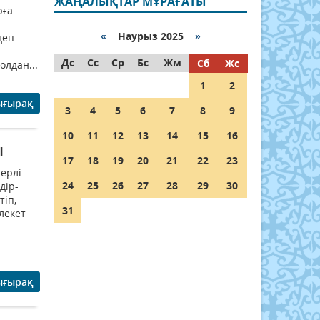
ЖАҢАЛЫҚТАР МҰРАҒАТЫ
рға
«
Наурыз 2025
»
деп
Дс
Сс
Ср
Бс
Жм
Сб
Жс
олдан...
1
2
ығырақ
3
4
5
6
7
8
9
10
11
12
13
14
15
16
ы
17
18
19
20
21
22
23
терлі
24
25
26
27
28
29
30
дір-
тіп,
31
лекет
ығырақ