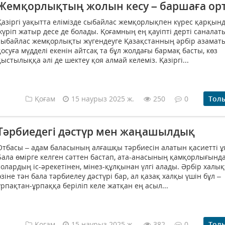
Жемқорлықтың жолын кесу – баршаға ор
Қазіргі уақытта елімізде сыбайлас жемқорлықпен күрес қарқын
жүріп жатыр десе де болады. Қоғамның ең қауіпті дерті саналат
сыбайлас жемқорлықты жүгендеуге Қазақстанның әрбір азаматы
қосуға мүдделі екенін айтсақ та бұл жолдағы бармақ басты, көз
қыстылыққа әлі де шектеу қоя алмай келеміз. Қазіргі...
Қоғам
15 наурыз 2025 ж.
250
0
Тол
Тәрбиедегі дәстүр мен жаңашылдық
Отбасы – адам баласының алғашқы тәрбиесін алатын қасиетті ұ
Бала өмірге келген сәттен бастап, ата-анасының қамқорлығынд
солардың іс-әрекетінен, мінез-құлқынан үлгі алады. Әрбір халы
өзіне тән бала тәрбиелеу дәстүрі бар, ал қазақ халқы үшін бұл –
ұрпақтан-ұрпаққа беріліп келе жатқан ең асыл...
Қоғам
15 наурыз 2025 ж.
382
0
Тол