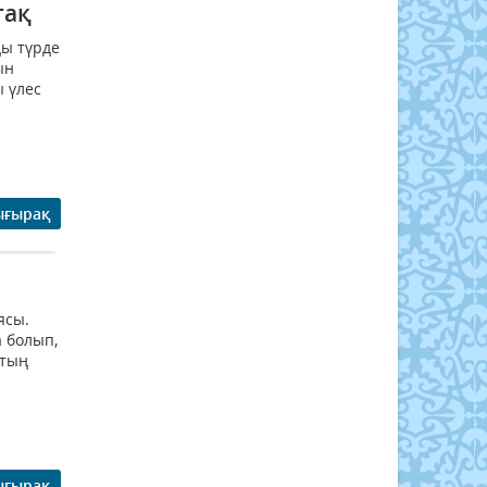
тақ
ды түрде
ын
 үлес
ығырақ
ясы.
а болып,
қтың
ығырақ