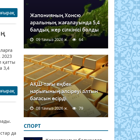
ығырақ
Жапонияның Хонсю
аралының жағалауында 5,4
балдық жер сілкінісі болды
ың
09 тамыз 2026 ж.
64
аларға
 2023
л қатты
 3,4
АҚШ-тағы еңбек
ығырақ
нарығының әлсіреуі алтын
бағасын өсірді
08 тамыз 2026 ж.
79
рады.
СПОРТ
стар да