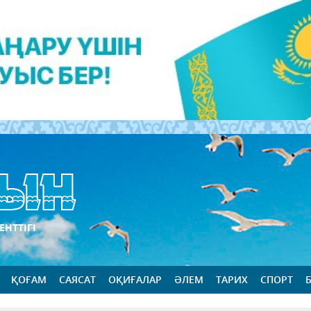
ЕНТТІГІ
ҚОҒАМ
САЯСАТ
ОҚИҒАЛАР
ӘЛЕМ
ТАРИХ
СПОРТ