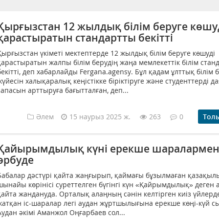
Қырғызстан 12 жылдық білім беруге көшу
қарастыратын стандартты бекітті
Қырғызстан үкіметі мектептерде 12 жылдық білім беруге көшуді
қарастыратын жалпы білім берудің жаңа мемлекеттік білім стан
бекітті, деп хабарлайды Fergana.agensy. Бұл қадам ұлттық білім 
жүйесін халықаралық кеңістікке біріктіруге және студенттерді д
сапасын арттыруға бағытталған, деп...
Әлем
15 наурыз 2025 ж.
263
0
Тол
Қайырымдылық күні ерекше шараларме
өрбуде
Бабалар дәстүрі қайта жаңғырып, қаймағы бұзылмаған қазақы
шынайы көрінісі суреттелген бүгінгі күн «Қайрымдылық» деген 
қайта жандануда. Орталық алаңның сәнін келтірген киіз үйлерде
жатқан іс-шаралар легі аудан жұртшылығына ерекше көңі-күй с
Аудан әкімі Аманжол Оңғарбаев сол...