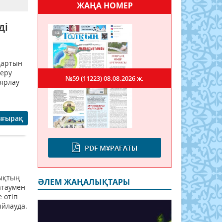
ЖАҢА НОМЕР
ді
дартын
беру
№59 (11223)
08.08.2026 ж.
аярлау
ығырақ
PDF МҰРАҒАТЫ
н
лықтың
ӘЛЕМ ЖАҢАЛЫҚТАРЫ
атаумен
 өтіп
ыйлауда.