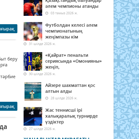
Қазақстандық балуандар
әлем чемпионы атанды
03 тамыз 2026 ж.
Футболдан келесі әлем
ығырақ
чемпионатының
жеңімпазы кім
31 шілде 2026 ж.
«Қайрат» пенальти
быт беру
сериясында «Омонияны»
арға
жеңіп,
30 шілде 2026 ж.
 тәрбие
Айзере шахматтан қос
алтын алды
28 шілде 2026 ж.
ығырақ
Жас теннисші ірі
халықаралық турнирде
үздіктер
да
27 шілде 2026 ж.