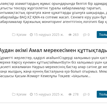
Алаяқтар азаматтардың жұмыс орындарында белгілі бір адамда
қатысты тексеру жүргізілетіні туралы хабарламалар таратып,
ынтымақтастық орнатуға және құжаттарды ұсынуға шақырады, 
хабарлайды BAQ.KZ ҚМА-ға сілтеме жасап. Сенімге кіру үшін бұл
хабарламалар Қаржылық мониторинг агенттігінің логотипі бар қ
Қоғам
15 наурыз 2025 ж.
263
0
Тол
Аудан әкімі Амал мерекесімен құттықтад
Құрметті жерлестер, қадірлі ағайын!Сіздерді халқымыз үшін қас
мереке Көрісу күнімен құттықтаймын!Бүгін біз халқымыз үшін қа
қасиеті жоғалмаған Наурыз мерекесінің бастау алар сәтіне де же
жаңа жылдың, жаңа күннің басталуына куә болып отырмыз. Мем
басшысы Қасым-Жомарт Кемелұлы Тоқаев: «Ықылым...
Қоғам
15 наурыз 2025 ж.
278
0
Тол