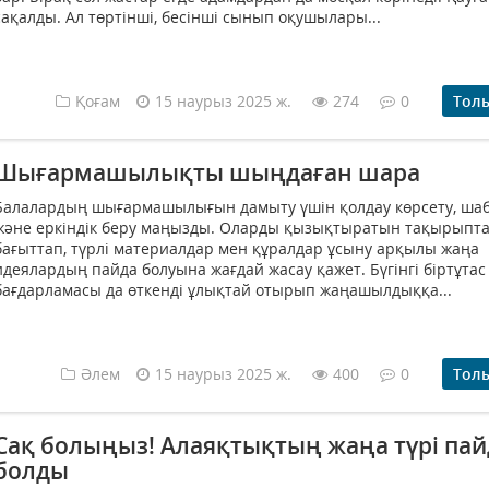
сақалды. Ал төртінші, бесінші сынып оқушылары...
Қоғам
15 наурыз 2025 ж.
274
0
Тол
Шығармашылықты шыңдаған шара
Балалардың шығармашылығын дамыту үшін қолдау көрсету, ша
және еркіндік беру маңызды. Оларды қызықтыратын тақырыпт
бағыттап, түрлі материалдар мен құралдар ұсыну арқылы жаңа
идеялардың пайда болуына жағдай жасау қажет. Бүгінгі біртұтас
бағдарламасы да өткенді ұлықтай отырып жаңашылдыққа...
Әлем
15 наурыз 2025 ж.
400
0
Тол
Сақ болыңыз! Алаяқтықтың жаңа түрі пай
болды