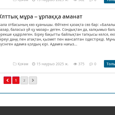
Ұлттық мұра – ұрпаққа аманат
Бала отбасының көз қуанышы. Өйткені қазақта сөз бар: «Балалы
базар, баласыз үй қу мазар» деген. Сондықтан да, халқымыз ба
ерекше қадірлеген. Біреу бақытты байлықтан тапқысы келсе, ек
біреуі даңқ пен атақтан, қызмет пен мансаптан іздестіреді. Мұн
түсінген адамға қолдың кірі. Адамға нағыз...
Қоғам
15 наурыз 2025 ж.
375
0
Тол
1
2