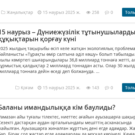
Жаңалықтар
15 наурыз 2025 ж.
258
0
Тол
15 наурыз – Дүниежүзілік тұтынушылард
құқықтарын қорғау күні
2025 жылдың тақырыбы өсіп келе жатқан экологиялық проблем
байланысты «Тұрақты өмір салтына әділ көшу» болып табылады.
жылы көміртегі шығарындылары 36,8 миллиард тоннаға жетті, а
тұрмыстық қалдықтар 2 миллиард тоннадан асты. Олар 30 жылда
миллиард тоннаға дейін өседі деп болжануда. ...
Қоғам
15 наурыз 2025 ж.
143
0
Тол
Баланы имандылыққа кім баулиды?
Рамазан айы туғалы тілектес, ниет­­тес ағайын ауызашарға ша­қы
Кезекті дастарқан ауда­н орталығындағы мешіттің асханасында
жайылған. Ауызашарға жиналған жұрттың дені егде адамдар. Жа
бар. Бірақ сол жастар егде адамдардан да мосқал кө­рінеді. Қауға