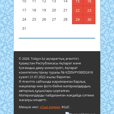
10
11
12
13
14
15
16
17
18
19
20
21
22
23
24
25
26
27
28
29
30
31
© 2026. Tolqyn.kz ақпараттық агенттігі.
Қазақстан Республикасы Ақпарат және
Қоғамдық даму министрлігі, Ақпарат
комитетінің тіркеу туралы № KZ05VPY00052416
куәлігі 21.07.2022 жылы берілген.
® Агенттік сайтында жарияланған барлық
мақалалар мен фото-бейне материалдардың
авторлық құқықтары қорғалған.
Материалдарды пайдаланған жағдайда сілтеме
жасалуы міндетті.
Меншік иесі:
«Сыр медиа»
ЖШС.