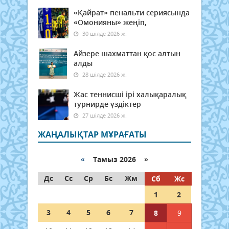
«Қайрат» пенальти сериясында
«Омонияны» жеңіп,
30 шілде 2026 ж.
Айзере шахматтан қос алтын
алды
28 шілде 2026 ж.
Жас теннисші ірі халықаралық
турнирде үздіктер
27 шілде 2026 ж.
ЖАҢАЛЫҚТАР МҰРАҒАТЫ
«
Тамыз 2026 »
Дс
Сс
Ср
Бс
Жм
Сб
Жс
1
2
3
4
5
6
7
8
9