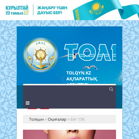
TOLQYN.KZ
АҚПАРАТТЫҚ
АГЕНТТІГІ
Толқын
»
Оқиғалар
» Бет 156
Ер