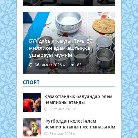
БҰҰ дабыл қақты: Тағы 50
миллион адам аштыққа
ұшырауы мүмкін
06 тамыз 2026 ж.
83
СПОРТ
Қазақстандық балуандар әлем
чемпионы атанды
03 тамыз 2026 ж.
Футболдан келесі әлем
чемпионатының жеңімпазы кім
31 шілде 2026 ж.