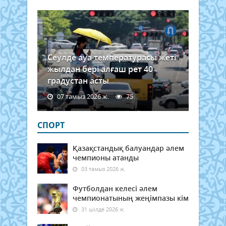
Сеулде ауа температурасы жеті
жылдан бері алғаш рет 40
градустан асты
07 тамыз 2026 ж.
75
СПОРТ
Қазақстандық балуандар әлем
чемпионы атанды
03 тамыз 2026 ж.
Футболдан келесі әлем
чемпионатының жеңімпазы кім
31 шілде 2026 ж.