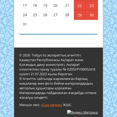
17
18
19
20
21
22
23
24
25
26
27
28
29
30
31
© 2026. Tolqyn.kz ақпараттық агенттігі.
Қазақстан Республикасы Ақпарат және
Қоғамдық даму министрлігі, Ақпарат
комитетінің тіркеу туралы № KZ05VPY00052416
куәлігі 21.07.2022 жылы берілген.
® Агенттік сайтында жарияланған барлық
мақалалар мен фото-бейне материалдардың
авторлық құқықтары қорғалған.
Материалдарды пайдаланған жағдайда сілтеме
жасалуы міндетті.
Меншік иесі:
«Сыр медиа»
ЖШС.