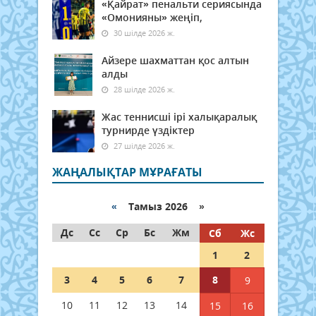
«Қайрат» пенальти сериясында
«Омонияны» жеңіп,
30 шілде 2026 ж.
Айзере шахматтан қос алтын
алды
28 шілде 2026 ж.
Жас теннисші ірі халықаралық
турнирде үздіктер
27 шілде 2026 ж.
ЖАҢАЛЫҚТАР МҰРАҒАТЫ
«
Тамыз 2026 »
Дс
Сс
Ср
Бс
Жм
Сб
Жс
1
2
3
4
5
6
7
8
9
10
11
12
13
14
15
16