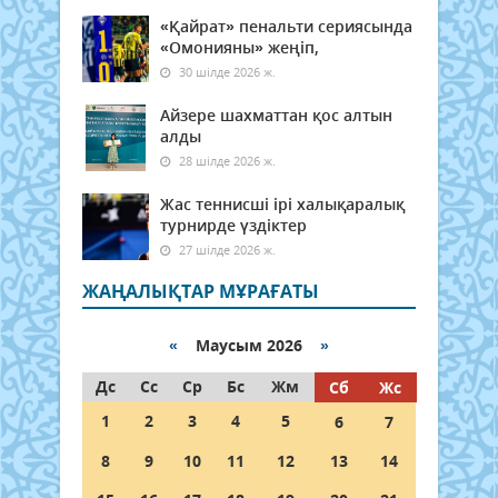
«Қайрат» пенальти сериясында
«Омонияны» жеңіп,
30 шілде 2026 ж.
Айзере шахматтан қос алтын
алды
28 шілде 2026 ж.
Жас теннисші ірі халықаралық
турнирде үздіктер
27 шілде 2026 ж.
ЖАҢАЛЫҚТАР МҰРАҒАТЫ
«
Маусым 2026
»
Дс
Сс
Ср
Бс
Жм
Сб
Жс
1
2
3
4
5
6
7
8
9
10
11
12
13
14