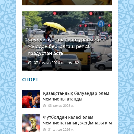
Сеулде ауа температурасы жеті
жылдан бері алғаш рет 40
градустан асты
07 тамыз 2026 ж.
82
СПОРТ
Қазақстандық балуандар әлем
чемпионы атанды
03 тамыз 2026 ж.
Футболдан келесі әлем
чемпионатының жеңімпазы кім
31 шілде 2026 ж.