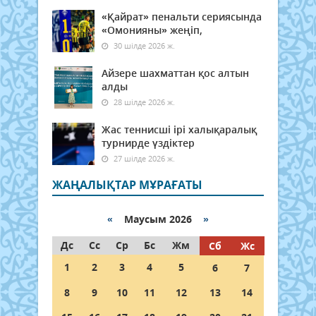
«Қайрат» пенальти сериясында
«Омонияны» жеңіп,
30 шілде 2026 ж.
Айзере шахматтан қос алтын
алды
28 шілде 2026 ж.
Жас теннисші ірі халықаралық
турнирде үздіктер
27 шілде 2026 ж.
ЖАҢАЛЫҚТАР МҰРАҒАТЫ
«
Маусым 2026
»
Дс
Сс
Ср
Бс
Жм
Сб
Жс
1
2
3
4
5
6
7
8
9
10
11
12
13
14