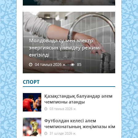
Молдовада су мен электр
энергиясын үнемдеу режимі
енгізілді
04 тамыз 2026 ж.
85
СПОРТ
Қазақстандық балуандар әлем
чемпионы атанды
03 тамыз 2026 ж.
Футболдан келесі әлем
чемпионатының жеңімпазы кім
31 шілде 2026 ж.