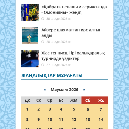
«Қайрат» пенальти сериясында
«Омонияны» жеңіп,
30 шілде 2026 ж.
Айзере шахматтан қос алтын
алды
28 шілде 2026 ж.
Жас теннисші ірі халықаралық
турнирде үздіктер
27 шілде 2026 ж.
ЖАҢАЛЫҚТАР МҰРАҒАТЫ
«
Маусым 2026
»
Дс
Сс
Ср
Бс
Жм
Сб
Жс
1
2
3
4
5
6
7
8
9
10
11
12
13
14