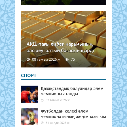
АҚШ-тағы еңбек нарығының
әлсіреуі алтын бағасын өсірді
08 тамыз 2026 ж.
75
СПОРТ
Қазақстандық балуандар әлем
чемпионы атанды
03 тамыз 2026 ж.
Футболдан келесі әлем
чемпионатының жеңімпазы кім
31 шілде 2026 ж.