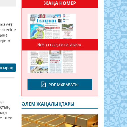
ЖАҢА НОМЕР
қызмет
желкесіне
рына
ңінің
№59 (11223)
08.08.2026 ж.
ығырақ
PDF МҰРАҒАТЫ
да
ӘЛЕМ ЖАҢАЛЫҚТАРЫ
ақтың
аққа
ге тиек