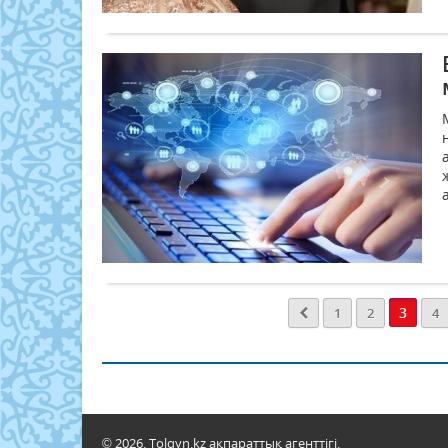
3
1
2
4
© 2026. Tolqyn.kz ақпараттық агенттігі.