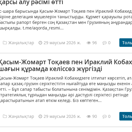
қарсы алу рәсімі өтті
Іс-шара барысында Қасым-Жомарт Тоқаев пен Ираклий Кобахидз
біріне делегация мүшелерін таныстырды. Құрмет қарауылы ро
бастығы рапорт берген соң Қазақстан мен Грузияның әнұранда
шырқалды. t.me/aqorda_resmi...
Жаңалықтар
29 маусым 2026 ж.
96
0
Тол
Қасым-Жомарт Тоқаев пен Ираклий Коба
шағын құрамда келіссөз жүргізді
Қасым-Жомарт Тоқаев Ираклий Кобахидзеге ілтипат көрсетіп, ат
сапар қазақ-грузин серіктестігін нығайтуда өте маңызды екенін
өтті. – Бұл сапар табысты болатынына сенімдімін. Қазақстан Гр
стратегиялық тұрғыдан маңызды әрі дәстүрлі серіктесі ретінде
қарастыратынын атап өткім келеді. Біз көптеген...
Жаңалықтар
29 маусым 2026 ж.
90
0
Тол