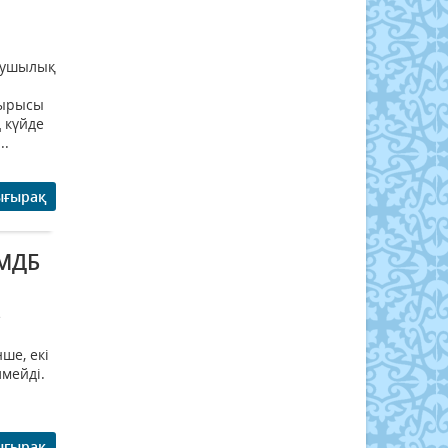
ұзушылық
тырысы
 күйде
..
ығырақ
ҚМДБ
е
ше, екі
мейді.
ығырақ