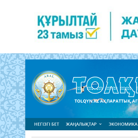
TOLQYN.KZ АҚПАРАТТЫҚ АГ
НЕГІЗГІ БЕТ
ЖАҢАЛЫҚТАР
ЭКОНОМИКА