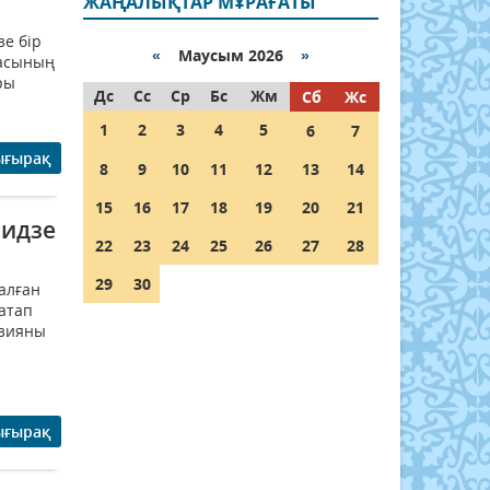
ЖАҢАЛЫҚТАР МҰРАҒАТЫ
е бір
«
Маусым 2026
»
тасының
ры
Дс
Сс
Ср
Бс
Жм
Сб
Жс
1
2
3
4
5
6
7
ығырақ
8
9
10
11
12
13
14
15
16
17
18
19
20
21
хидзе
22
23
24
25
26
27
28
29
30
алған
 атап
узияны
ығырақ