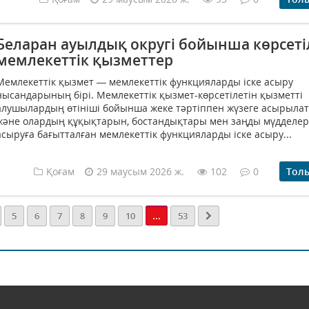
Беларан ауылдық округі бойынша көрсеті
мемлекеттік қызметтер
Мемлекеттік қызмет — мемлекеттік функцияларды іске асыру
нысандарының бірі. Мемлекеттік қызмет-көрсетілетін қызметті
алушылардың өтініші бойынша жеке тәртіппен жүзеге асырыла
және олардың құқықтарын, бостандықтары мен заңды мүдделері
асыруға бағытталған мемлекеттік функцияларды іске асыру...
Қоғам
29 маусым 2026 ж.
102
0
Тол
...
5
6
7
8
9
10
53