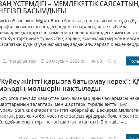
ЗАҢ ҮСТЕМДІГІ – МЕМЛЕКЕТТІК САЯСАТТЫҢ
НЕГІЗГІ БАСЫМДЫҒЫ
Бүгін облыс әкімі Мұрат Ергешбаевтың төрағалығымен құқықб
профилактикасы жөніндегі ведомствоаралық және сыбайлас
жемқорлыққа қарсы іс-қимыл мәселелері жөніндегі комиссия о
өтті.Күн тәртібінде тұрмыстық зорлық-зомбылықтың және масаң
жасалатын құқықбұзушылықтың алдын алу, зардап шеккендерді.
Жаңалықтар
29 маусым 2026 ж.
88
0
Тол
"Күйеу жігітті қарызға батырмау керек": 
мәһрдің мөлшерін нақтылады
Kyzylorda-news.kz Қазақстан мұсылмандар діни басқармасы нек
шарттарының талаптары мен шарттары туралы айтты. Бұл
туралы Stan.kz ақпарат агенттігі хабарлайды.Басқарма мәліметін
жақтың разылығы болмаса неке заңсыз әрі дұрыс болып есептел
Сондай-ақ оның төрт негізгі шартын атап өтті. Біріншісі –...
Қоғам
29 маусым 2026 ж.
93
0
Тол