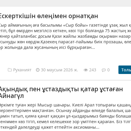
Ескерткішін өлеңімен орнатқан
Сыр аймағының аға басылымы «Сыр бойы» газетінде ұзақ жыл 
етіп, бұл өмірден мезгілсіз кеткен, көзі тірі болғанда 75 жастың 
мінер қайталанбас досым Қази жайлы жазбамды оқырман наза
ұсынуды жөн көрдім.Қазекең парасат-пайымы биік прозашы, өле
әр жолында дала жусанының иісі бұрқыраған...
Руханият
30 маусым 2026 ж.
243
0
Тол
Ақындық пен ұстаздықты қатар ұстаған
Айнагүл
Әркімге туған жері Мысыр шаһары. Киелі Арал топырағы қашан
перзенттерімен мақтанған. Осынау айданды өлкеде балалық ш
дәмін татып, қияға қанат қаққан ұл-қыздарымыз баянды болаш
сеніммен көз тігіп, кемел келешекке зор үмітпен қараған. Біз тіл
еткендей дәлелдеуді қажет етпейтін акcиоманы...