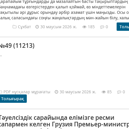
қарапайым тұрғындарды да мазалайтын басты тақырыптардың б
Заңнамадағы өзгерістерден қалып қоймай, өз міндеттемелерін
уақытылы әрі дұрыс орындау әрбір азамат үшін маңызды. Осы о
салық саласындағы соңғы жаңалықтардың мән-жайын білу, халық
Сұхбат
30 маусым 2026 ж.
185
0
Тол
№49 (11213)
..
PDF нұсқалар мұрағаты
30 маусым 2026 ж.
85
0
Толығырақ
Тәуелсіздік сарайында елімізге ресми
сапармен келген Грузия Премьер-минист