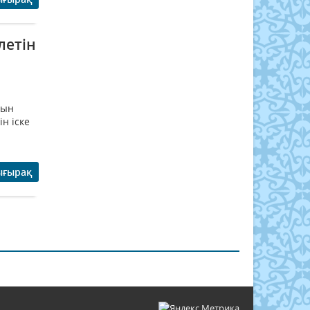
летін
тын
н іске
ығырақ