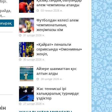
Қазақстандық балуандар
ірі.
әлем чемпионы атанды
райда,
03 тамыз 2026 ж.
...
Футболдан келесі әлем
ығырақ
чемпионатының
жеңімпазы кім
31 шілде 2026 ж.
«Қайрат» пенальти
сериясында «Омонияны»
жеңіп,
30 шілде 2026 ж.
Айзере шахматтан қос
алтын алды
28 шілде 2026 ж.
Жас теннисші ірі
халықаралық турнирде
үздіктер
27 шілде 2026 ж.
рін