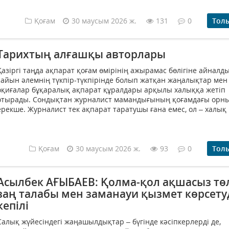
Қоғам
30 маусым 2026 ж.
131
0
Тол
Тарихтың алғашқы авторлары
Қазіргі таңда ақпарат қоғам өмірінің ажырамас бөлігіне айналды
сайын әлемнің түкпір-түкпірінде болып жатқан жаңалықтар мен
оқиғалар бұқаралық ақпарат құралдары арқылы халыққа жетіп
отырады. Сондықтан журналист мамандығының қоғамдағы орн
ерекше. Журналист тек ақпарат таратушы ғана емес, ол – халық 
Қоғам
30 маусым 2026 ж.
93
0
Тол
Асылбек АҒЫБАЕВ: Қолма-қол ақшасыз тө
заң талабы мен заманауи қызмет көрсету
кепілі
Салық жүйесіндегі жаңашылдықтар – бүгінде кәсіпкерлерді де,