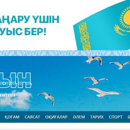
ЕНТТІГІ
ҚОҒАМ
САЯСАТ
ОҚИҒАЛАР
ӘЛЕМ
ТАРИХ
СПОРТ