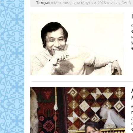
Толқын
» Материалы за Маусым 2026 жылы » Бет 3