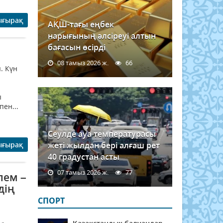
ығырақ
АҚШ-тағы еңбек
нарығының әлсіреуі алтын
бағасын өсірді
08 тамыз 2026 ж.
66
. Күн
ы
пен...
Сеулде ауа температурасы
ығырақ
жеті жылдан бері алғаш рет
40 градустан асты
07 тамыз 2026 ж.
77
лем –
дің
СПОРТ